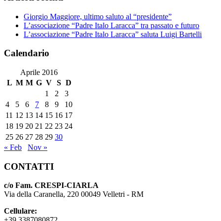
Giorgio Maggiore, ultimo saluto al “presidente”
L’associazione “Padre Italo Laracca” tra passato e futuro
L’associazione “Padre Italo Laracca” saluta Luigi Bartelli
Calendario
Aprile 2016
L
M
M
G
V
S
D
1
2
3
4
5
6
7
8
9
10
11
12
13
14
15
16
17
18
19
20
21
22
23
24
25
26
27
28
29
30
« Feb
Nov »
CONTATTI
c/o Fam. CRESPI-CIARLA
Via della Caranella, 220 00049 Velletri - RM
Cellulare:
+39 3387080872