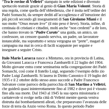
“
Tra le rovine di Velletri
” stampato in sette edizioni e divenuto
spettacolo teatrale grazie al genio di
Gian Maria Volonté
. Storia di
una regola, come quella dell’obbedienza, che è insita nell’ordine dei
Padri Somaschi, da sempre dediti all’accoglienza e all’istruzione dei
più piccoli secondo gli insegnamenti di
San Girolamo Miani
e il
suo motto “
Onus meum leve
” (il mio peso è lieve). Storia, infine, di
centinaia di cristiani e cittadini, molti anche “non credenti” a dir loro,
che hanno trovato in “
Padre Curato
” una guida, un amico, un
confessore, un censore quando serviva, un padre, un lavoratore
instancabile, ma soprattutto e senza vergogna un “prete”, magari di
campagna ma mai in cerca di facili scappatoie per seguire e
insegnare a seguire Cristo.
Italo Mario Laracca
nasce a Minturno, ora in provincia di Latina,
da Giovanni Laracca e Francesca Zambarelli il 22 luglio del 1904.
Molto giovane entra come seminarista nella congregazione dei Padri
Somaschi, così come il fratello Luigi, seguendo l’esempio dello zio
Padre Luigi Zambarelli. Si laurea in Diritto Canonico il 19 luglio del
1935 e il 2 ottobre dello stesso anno succede a Padre Francesco
Salvatore come parroco della parrocchia di
San Martino a Velletri
,
che guiderà quasi ininterrottamente fino al 1982 e dove poi è vissuto
fino alla sua morte. Dal 1943 al 1945 la sua opera missionaria e
caritatevole si svolge nella città di Velletri mentre questa veniva
distrutta dai bombardamenti alleati, che preparavano l’avanzata delle
forze di terra da Anzio verso Roma. In questo periodo Padre