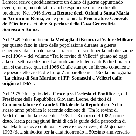
Laracca scrive quotidianamente un diario di guerra appuntando
eventi, nomi, piccoli fatti e anche esperienze dirette oltre alle
preghiere. Nel 1946 diventa
Rettore degli Orfani a Santa Maria
in Acquiro in Roma
, viene poi nominato
Procuratore Generale
dell’Ordine
e a ottobre S
uperiore della Casa Generalizia
Somasca a Roma
.
Nel 1949 è decorato con la
Medaglia di Bronzo al Valore Militare
per quanto fatto in aiuto della popolazione durante la guerra,
esperienza dalla quale trasse la raccolta di scritti per la pubblicazione
– nel 1964 – del volume “Tra le rovine di Velletri” giunto ad oggi
alla sua settima edizione. La produzione letteraria di Padre Laracca
non si esaurisce qui, nel 1966 dà alle stampe un libretto contenente
le poesie dello zio Padre Luigi Zambarelli e nel 1967 la monografia
“
La chiesa di San Martino e i PP. Somaschi a Velletri dalle
origini al 1967
“.
Nel 1975 è insignito della
Croce pro Ecclesia et Pontifice
e, dal
Presidente della Repubblica Giovanni Leone, dei titoli di
Commendatore e Grande Ufficiale della Repubblica
. Nello
stesso anno pubblica la seconda edizione di “Tra le rovine di
Velletri” mentre la terza è del 1978. Il 13 marzo del 1982, come
detto, lascia per raggiunti limiti di età la guida della parrocchia di
San Martino dove continua a vivere e dove riceve, il 22 gennaio
1993 (data simbolica per la città ricorrendo il 50esimo anniversario