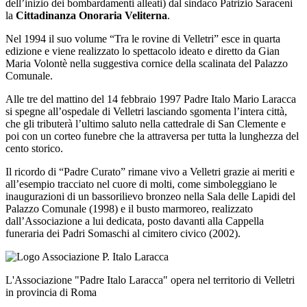
dell’inizio dei bombardamenti alleati) dal sindaco Patrizio Saraceni
la
Cittadinanza Onoraria Veliterna
.
Nel 1994 il suo volume “Tra le rovine di Velletri” esce in quarta
edizione e viene realizzato lo spettacolo ideato e diretto da Gian
Maria Volontè nella suggestiva cornice della scalinata del Palazzo
Comunale.
Alle tre del mattino del 14 febbraio 1997 Padre Italo Mario Laracca
si spegne all’ospedale di Velletri lasciando sgomenta l’intera città,
che gli tributerà l’ultimo saluto nella cattedrale di San Clemente e
poi con un corteo funebre che la attraversa per tutta la lunghezza del
cento storico.
Il ricordo di “Padre Curato” rimane vivo a Velletri grazie ai meriti e
all’esempio tracciato nel cuore di molti, come simboleggiano le
inaugurazioni di un bassorilievo bronzeo nella Sala delle Lapidi del
Palazzo Comunale (1998) e il busto marmoreo, realizzato
dall’Associazione a lui dedicata, posto davanti alla Cappella
funeraria dei Padri Somaschi al cimitero civico (2002).
L'Associazione "Padre Italo Laracca" opera nel territorio di Velletri
in provincia di Roma