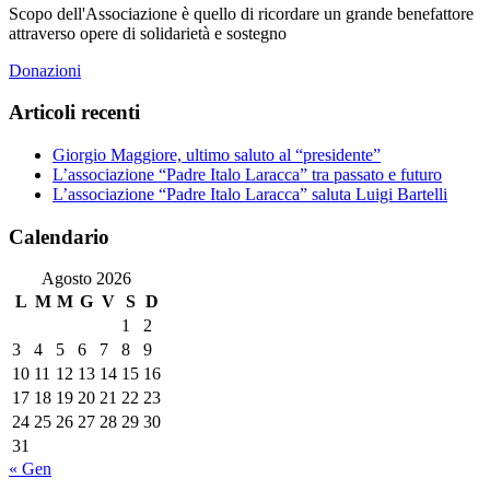
Scopo dell'Associazione è quello di ricordare un grande benefattore
attraverso opere di solidarietà e sostegno
Donazioni
Articoli recenti
Giorgio Maggiore, ultimo saluto al “presidente”
L’associazione “Padre Italo Laracca” tra passato e futuro
L’associazione “Padre Italo Laracca” saluta Luigi Bartelli
Calendario
Agosto 2026
L
M
M
G
V
S
D
1
2
3
4
5
6
7
8
9
10
11
12
13
14
15
16
17
18
19
20
21
22
23
24
25
26
27
28
29
30
31
« Gen