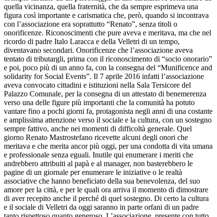
quella vicinanza, quella fraternità, che da sempre esprimeva una
figura così importante e carismatica che, però, quando si incontrava
con l’associazione era soprattutto “Renato”, senza titoli o
onorificenze. Riconoscimenti che pure aveva e meritava, ma che nel
ricordo di padre Italo Laracca e della Velletri di un tempo,
diventavano secondari. Onorificenze che l’associazione aveva
tentato di tributargli, prima con il riconoscimento di “socio onorario”
e poi, poco più di un anno fa, con la consegna del “Munificence and
solidarity for Social Events”. Il 7 aprile 2016 infatti l’associazione
aveva convocato cittadini e istituzioni nella Sala Tersicore del
Palazzo Comunale, per la consegna di un attestato di benemerenza
verso una delle figure più importanti che la comunità ha potuto
vantare fino a pochi giorni fa, protagonista negli anni di una costante
e amplissima attenzione verso il sociale e la cultura, con un sostegno
sempre fattivo, anche nei momenti di difficoltà generale. Quel
giorno Renato Mastrostefano ricevette alcuni degli onori che
meritava e che merita ancor più oggi, per una condotta di vita umana
e professionale senza eguali. Inutile qui enumerare i meriti che
andrebbero attribuiti al papà e al manager, non basterebbero le
pagine di un giornale per enumerare le iniziative o le realtà
associative che hanno beneficiato della sua benevolenza, del suo
amore per la città, e per le quali ora arriva il momento di dimostrare
di aver recepito anche il perché di quel sostegno. Di certo la cultura
e il sociale di Velletri da oggi saranno in parte orfani di un padre
tanto rispettoso quanto generoso. L’associazione, presente con tutto